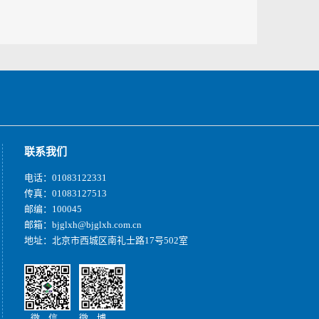
联系我们
电话：01083122331
传真：01083127513
邮编：100045
邮箱：bjglxh@bjglxh.com.cn
地址：北京市西城区南礼士路17号502室
微 信 微 博